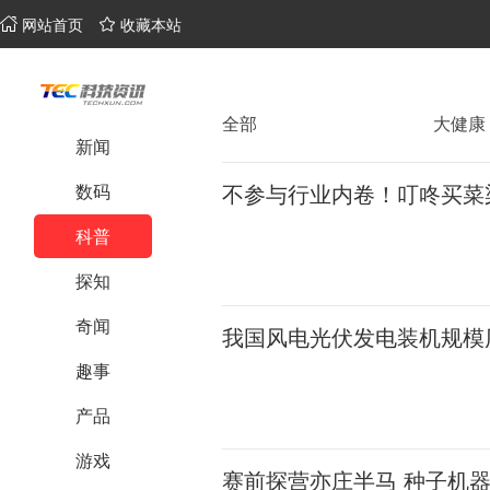
网站首页
收藏本站
全部
大健康
新闻
不参与行业内卷！叮咚买菜
数码
科普
探知
奇闻
我国风电光伏发电装机规模
趣事
产品
游戏
赛前探营亦庄半马 种子机