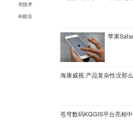
光技术
AI前沿
苹果Saf
海康威视:产品复杂性没那
苍穹数码KQGIS平台亮相