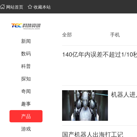
网站首页
收藏本站
全部
手机
新闻
140亿年内误差不超过1/1
数码
科普
探知
奇闻
机器人进
趣事
产品
游戏
国产机器人出海打工记