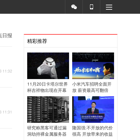
点日报
精彩推荐
3 11:32
11月20日卡塔尔世界
小米汽车招聘全面开
杯吉祥物出现在开幕
放 薪资最高可翻倍
式上
3 11:31
研究称黑客可通过漏
隆国强:不开放的代价
洞劫持裸金属服务器
很高 开放带来的收益