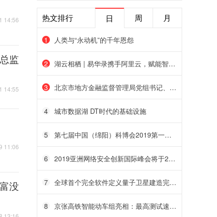
IBM将修复
在慢慢积累
热文排行
周
月
日
1 14:56
1
人类与“永动机”的千年恩怨
务总监
2
湖云相栖 | 易华录携手阿里云，赋能智慧交通
3
北京市地方金融监督管理局党组书记、局长霍学文
1 14:55
4
城市数据湖 DT时代的基础设施
5
第七届中国（绵阳）科博会2019第一届新型智慧城市发展论坛在四川绵阳隆重召开
9 11:06
6
2019亚洲网络安全创新国际峰会将于2019年5月在上海举行
7
全球首个完全软件定义量子卫星建造完成：重3.5吨
富没
8
京张高铁智能动车组亮相：最高测试速度350km/h
8 13:16