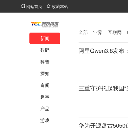
网站首页
收藏本站
全部
业界
互联网
新闻
阿里Qwen3.8发
数码
科普
探知
奇闻
三重守护托起我国“
趣事
产品
游戏
华为开源盘古5050亿