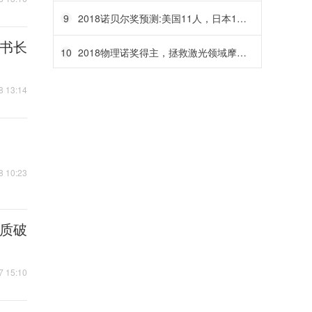
9
2018诺贝尔奖预测:美国11人，日本1人，中国无人入围
秘书长
10
2018物理诺奖得主，拯救激光领域摩尔定律的天选之人
8 13:14
8 10:23
高质破
7 15:10