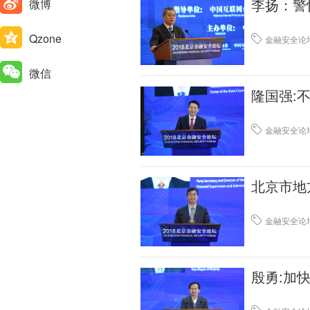
李扬：警
微博
Qzone
金融安全论
微信
隆国强:
金融安全论
北京市地
金融安全论
殷勇:加