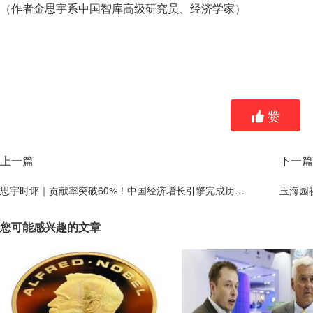
（作者金思宇系中国智库高级研究员、经济学家）
赞
上一篇
下一篇
思宇时评｜贡献率突破60%！中国经济增长引擎完成历史性"换挡"
您可能感兴趣的文章