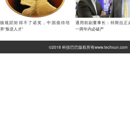
循规蹈矩得不了诺奖，中国亟待培
通用前副董事长：特斯拉正
养“叛逆人才”
一两年内必破产
©2018 科技巴巴版权所有
www.techxun.com