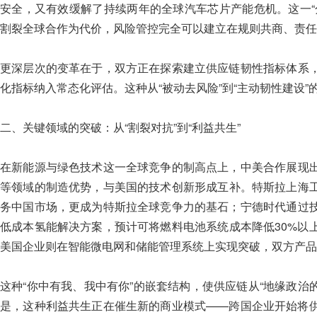
安全，又有效缓解了持续两年的全球汽车芯片产能危机。这一“
割裂全球合作为代价，风险管控完全可以建立在规则共商、责任
更深层次的变革在于，双方正在探索建立供应链韧性指标体系
化指标纳入常态化评估。这种从“被动去风险”到“主动韧性建设
二、关键领域的突破：从“割裂对抗”到“利益共生”
在新能源与绿色技术这一全球竞争的制高点上，中美合作展现
等领域的制造优势，与美国的技术创新形成互补。特斯拉上海工
务中国市场，更成为特斯拉全球竞争力的基石；宁德时代通过
低成本氢能解决方案，预计可将燃料电池系统成本降低30%以
美国企业则在智能微电网和储能管理系统上实现突破，双方产品
这种“你中有我、我中有你”的嵌套结构，使供应链从“地缘政治的
是，这种利益共生正在催生新的商业模式——跨国企业开始将