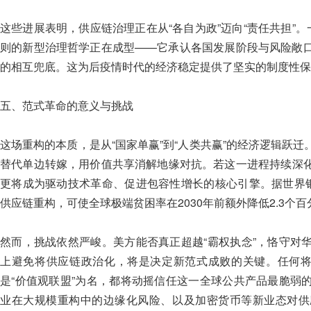
这些进展表明，供应链治理正在从“各自为政”迈向“责任共担”。
则的新型治理哲学正在成型——它承认各国发展阶段与风险敞
的相互兜底。这为后疫情时代的经济稳定提供了坚实的制度性保
五、范式革命的意义与挑战
这场重构的本质，是从“国家单赢”到“人类共赢”的经济逻辑跃
替代单边转嫁，用价值共享消解地缘对抗。若这一进程持续深
更将成为驱动技术革命、促进包容性增长的核心引擎。据世界银
供应链重构，可使全球极端贫困率在2030年前额外降低2.3个百
然而，挑战依然严峻。美方能否真正超越“霸权执念”，恪守对
上避免将供应链政治化，将是决定新范式成败的关键。任何将
是“价值观联盟”为名，都将动摇信任这一全球公共产品最脆弱
业在大规模重构中的边缘化风险、以及加密货币等新业态对供