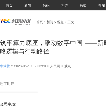
首页
新闻
数码
科普
探知
奇闻
首页
>
新闻
>
观点
> 正文
筑牢算力底座，擎动数字中国 ——新
略逻辑与行动路径
牛弎壮
2026-05-19 07:03:20
人民网
观点
思宇时评
金思宇/文