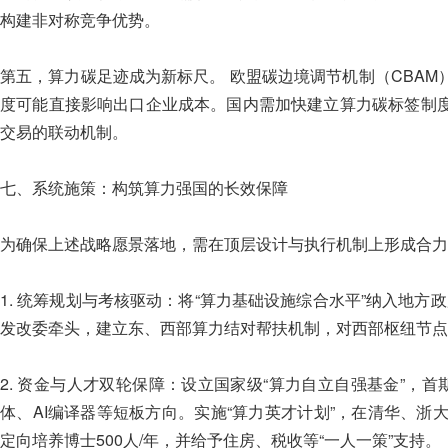
构建非对称竞争优势。
第五，算力碳足迹成为新标尺。 欧盟碳边境调节机制（CBA
度可能直接影响出口企业成本。国内需加快建立算力碳标签制
交易的联动机制。
七、系统施策：构筑算力强国的长效保障
为确保上述战略愿景落地，需在顶层设计与执行机制上形成合力
1. 统筹规划与考核驱动：将“算力基础设施综合水平”纳入地方
发改委牵头，建立东、西部算力结对帮扶机制，对西部枢纽节点
2. 资金与人才双轮保障：设立国家级“算力自立自强基金”，首
体、AI编译器等短板方向。实施“算力英才计划”，在清华、浙
定向培养博士500人/年，并给予住房、税收等“一人一策”支持。