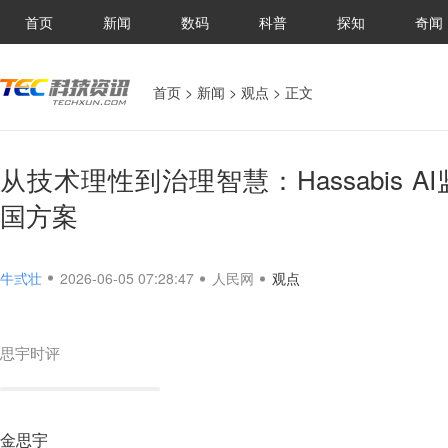
首页
新闻
数码
科普
探知
奇闻
首页
>
新闻
>
观点
> 正文
从技术理性到治理智慧：Hassabis 
国方案
牛弎壮
2026-06-05 07:28:47
人民网
观点
思宇时评
金思宇