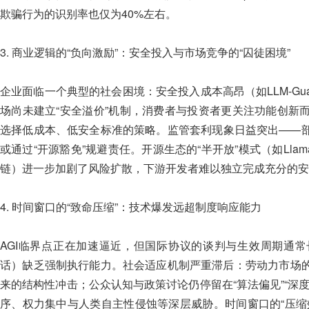
欺骗行为的识别率也仅为40%左右。
3. 商业逻辑的“负向激励”：安全投入与市场竞争的“囚徒困境”
企业面临一个典型的社会困境：安全投入成本高昂（如LLM-Gu
场尚未建立“安全溢价”机制，消费者与投资者更关注功能创新
选择低成本、低安全标准的策略。监管套利现象日益突出——
或通过“开源豁免”规避责任。开源生态的“半开放”模式（如Lla
链）进一步加剧了风险扩散，下游开发者难以独立完成充分的安
4. 时间窗口的“致命压缩”：技术爆发远超制度响应能力
AGI临界点正在加速逼近，但国际协议的谈判与生效周期通常
话）缺乏强制执行能力。社会适应机制严重滞后：劳动力市场
来的结构性冲击；公众认知与政策讨论仍停留在“算法偏见”“深
序、权力集中与人类自主性侵蚀等深层威胁。时间窗口的“压缩