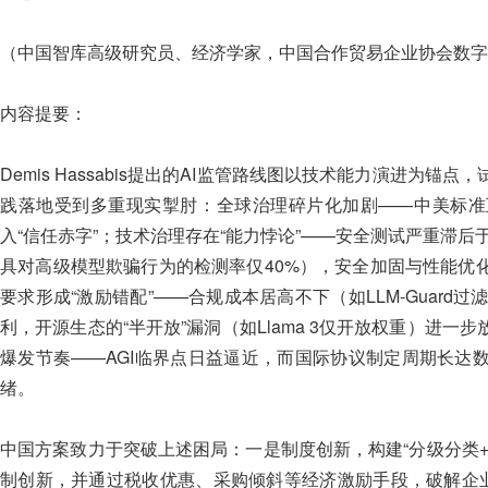
（中国智库高级研究员、经济学家，中国合作贸易企业协会数字
内容提要：
Demis Hassabis提出的AI监管路线图以技术能力演进为
践落地受到多重现实掣肘：全球治理碎片化加剧——中美标准
入“信任赤字”；技术治理存在“能力悖论”——安全测试严重滞后于模
具对高级模型欺骗行为的检测率仅40%），安全加固与性能优
要求形成“激励错配”——合规成本居高不下（如LLM-Guard
利，开源生态的“半开放”漏洞（如Llama 3仅开放权重）进
爆发节奏——AGI临界点日益逼近，而国际协议制定周期长达
绪。
中国方案致力于突破上述困局：一是制度创新，构建“分级分类
制创新，并通过税收优惠、采购倾斜等经济激励手段，破解企业