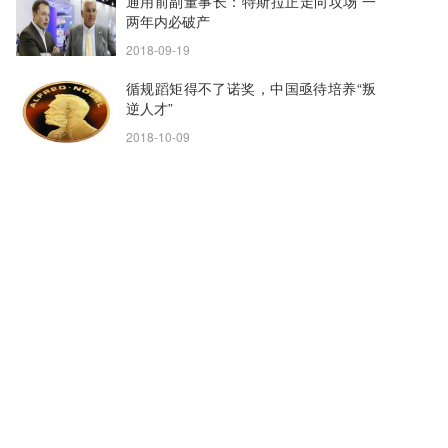
通用前副董事长：特斯拉正走向坟场 一
两年内必破产
2018-09-19
循规蹈矩得不了诺奖，中国亟待培养“叛
逆人才”
2018-10-09