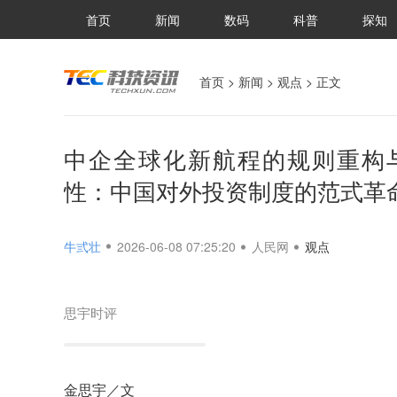
首页
新闻
数码
科普
探知
首页
>
新闻
>
观点
> 正文
中企全球化新航程的规则重构
性：中国对外投资制度的范式革
牛弎壮
2026-06-08 07:25:20
人民网
观点
思宇时评
金思宇／文